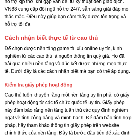
hỗ trợ kịp thời khi gặp vấn đề, từ kỹ thuật đến giao dịch.
VN88 cung cấp đội ngũ hỗ trợ 24/7, sẵn sàng giải đáp mọi
thắc mắc. Điều này giúp bạn cảm thấy được tôn trọng và
hỗ trợ tối đa.
Cách nhận biết thực tế từ cao thủ
Để chọn được nền tảng game tài xỉu online uy tín, kinh
nghiệm từ các cao thủ là nguồn thông tin quý giá. Họ đã
trải qua nhiều nền tảng và đúc kết được những mẹo thực
tế. Dưới đây là các cách nhận biết mà bạn có thể áp dụng.
Kiểm tra giấy phép hoạt động
Cao thủ luôn khuyên rằng một nền tảng uy tín phải có giấy
phép hoạt động từ các tổ chức quốc tế uy tín. Giấy phép
này đảm bảo rằng nền tảng tuân thủ các quy định nghiêm
ngặt về tính công bằng và minh bạch. Để đảm bảo tính hợp
pháp, hãy tham khảo thông tin giấy phép trên website
chính thức của nền tảng. Đây là bước đầu tiên để xác định