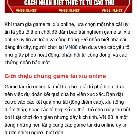
Khi tham gia game tài xỉu online, lựa chọn một nhà cái uy
tín là yếu tố then chốt để đảm bảo trải nghiệm game tài xỉu
online uy tín an toàn và công bằng. Để nhận biết nhà cái
đáng tin cậy, người chơi tại
VN88
cần dựa vào các yếu tố
như giấy phép hoạt động, phản hồi từ cộng đồng, và các
chứng nhận bảo mật.
Giới thiệu chung game tài xỉu online
Game tài xỉu online là một trò chơi giải trí phổ biến, dựa
trên việc dự đoán kết quả của ba viên xúc xắc. Bạn đặt
cược vào các kết quả như tài (tổng điểm cao), xỉu (tổng
điểm thấp) hoặc các tổ hợp số cụ thể. Trò chơi này thu hút
bởi luật chơi đơn giản nhưng đầy kịch tính. VN 88 là một
trong những nền tảng cung cấp game tài xỉu online uy tín
được nhiều người biết đến.