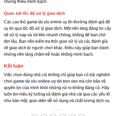
nhưng thiếu minh bạch.
Quan sát tốc độ xử lý giao dịch
Các cao thủ game tài xỉu online uy tín thường đánh giá độ
uy tín qua tốc độ xử lý giao dịch. Một nền tảng đáng tin cậy
sẽ xử lý nạp và rút tiền nhanh chóng, không để bạn chờ
đợi lâu. Bạn nên kiểm tra thời gian xử lý và các đánh giá
về giao dịch từ người chơi khác. Điều này giúp bạn tránh
những nền tảng chậm trễ hoặc không minh bạch.
Kết luận
Việc chọn đúng nhà cái không chỉ giúp bạn có trải nghiệm
chơi
game tài xỉu online uy tín
trọn vẹn mà còn bảo vệ
quyền lợi của mình khỏi những rủi ro không đáng có. Hãy
luôn tìm hiểu kỹ lưỡng và đánh giá nhà cái qua các yếu tố
như bảo mật, giao diện dễ sử dụng và chất lượng dịch vụ.