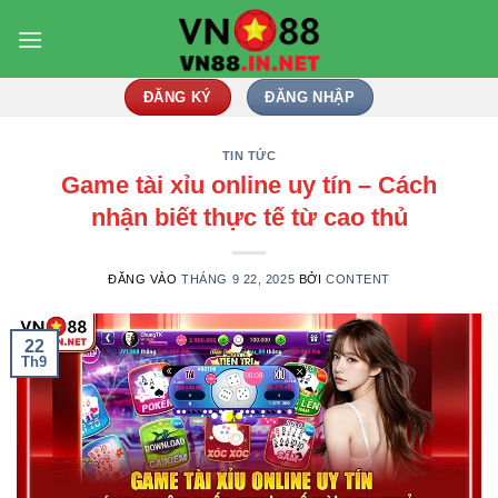
Bỏ
qua
nội
dung
ĐĂNG KÝ
ĐĂNG NHẬP
TIN TỨC
Game tài xỉu online uy tín – Cách
nhận biết thực tế từ cao thủ
ĐĂNG VÀO
THÁNG 9 22, 2025
BỞI
CONTENT
22
Th9